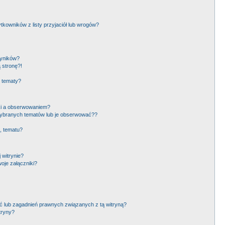
owników z listy przyjaciół lub wrogów?
wyników?
 stronę?!
i tematy?
ki a obserwowaniem?
ybranych tematów lub je obserwować??
, tematu?
 witrynie?
oje załączniki?
 lub zagadnień prawnych związanych z tą witryną?
tryny?