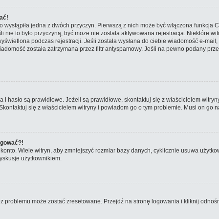
ać!
o wystąpiła jedna z dwóch przyczyn. Pierwszą z nich może być włączona funkcja CO
śli nie to było przyczyną, być może nie została aktywowana rejestracja. Niektóre
 wyświetlona podczas rejestracji. Jeśli została wysłana do ciebie wiadomość e-mail
iadomość została zatrzymana przez filtr antyspamowy. Jeśli na pewno podany przez
hasło są prawidłowe. Jeżeli są prawidłowe, skontaktuj się z właścicielem witryny
 Skontaktuj się z właścicielem witryny i powiadom go o tym problemie. Musi on go n
logować?!
nto. Wiele witryn, aby zmniejszyć rozmiar bazy danych, cyklicznie usuwa użytkownikó
yskusje użytkownikiem.
problemu może zostać zresetowane. Przejdź na stronę logowania i kliknij odnośni