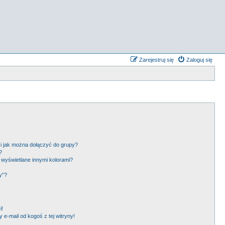
Zarejestruj się
Zaloguj się
 i jak można dołączyć do grupy?
?
wyświetlane innymi kolorami?
y”?
!
i!
e-mail od kogoś z tej witryny!