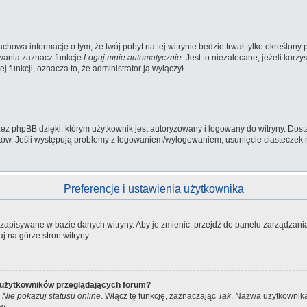
zachowa informację o tym, że twój pobyt na tej witrynie będzie trwał tylko określo
wania zaznacz funkcję
Loguj mnie automatycznie
. Jest to niezalecane, jeżeli kor
ej funkcji, oznacza to, że administrator ją wyłączył.
z phpBB dzięki, którym użytkownik jest autoryzowany i logowany do witryny. Dosta
ostów. Jeśli występują problemy z logowaniem/wylogowaniem, usunięcie ciastecze
Preferencje i ustawienia użytkownika
ą zapisywane w bazie danych witryny. Aby je zmienić, przejdź do panelu zarządza
j na górze stron witryny.
e użytkowników przeglądających forum?
a
Nie pokazuj statusu online
. Włącz tę funkcję, zaznaczając
Tak
. Nazwa użytkownika 