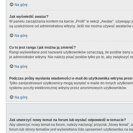
Na górę
Jak wyświetlić awatar?
W panelu zarządzania kontem na karcie „Profil” w sekcji „Awatar”, używając 
są uzależnione od administratora witryny. Jeśli nie można używać awatarów n
Na górę
Co to jest ranga i jak można ją zmienić?
Rangi wyświetlane pod nazwami użytkowników oznaczają, ile postów dany uży
je administrator witryny. Nie należy pisać postów tylko po to, aby zwiększyć s
Na górę
Podczas próby wysłania wiadomości e-mail do użytkownika witryna prosi
Tylko zarejestrowani użytkownicy mogą wysyłać e-maile do innych użytkownik
systemu poczty elektronicznej witryny przez anonimowych użytkowników.
Na górę
Jak utworzyć nowy temat na forum lub wysłać odpowiedź w temacie?
Aby utworzyć nowy temat na forum, należy nacisnąć przycisk „Nowy temat”, 
forum lub strony tematów jest wyświetlana lista uprawnień użytkownika na 