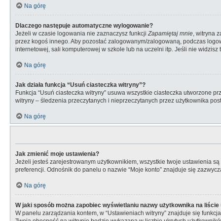
Na górę
Dlaczego następuje automatyczne wylogowanie?
Jeżeli w czasie logowania nie zaznaczysz funkcji
Zapamiętaj mnie
, witryna 
przez kogoś innego. Aby pozostać zalogowanym/zalogowaną, podczas logo
internetowej, sali komputerowej w szkole lub na uczelni itp. Jeśli nie widzisz t
Na górę
Jak działa funkcja “Usuń ciasteczka witryny”?
Funkcja “Usuń ciasteczka witryny” usuwa wszystkie ciasteczka utworzone prze
witryny – śledzenia przeczytanych i nieprzeczytanych przez użytkownika p
Na górę
Jak zmienić moje ustawienia?
Jeżeli jesteś zarejestrowanym użytkownikiem, wszystkie twoje ustawienia s
preferencji. Odnośnik do panelu o nazwie “Moje konto” znajduje się zazwycza
Na górę
W jaki sposób można zapobiec wyświetlaniu nazwy użytkownika na liści
W panelu zarządzania kontem, w “Ustawieniach witryny” znajduje się funkcj