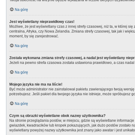
Twoja obecność na witrynie będzie wykazana w liczbie ukrytych użytkownikó
Na górę
Jest wyświetlany nieprawidłowy czas!
Możliwe, że jest wyświetlany czas z innej strefy czasowej, niż ta, w której s
centralna, Afryka, czy Nowa Zelandia. Zmiana strefy czasowej, tak jak i wię
moment, by się zarejestrować.
Na górę
Została wykonana zmiana strefy czasowej, a nadal jest wyświetlany niep
Jeżeli na pewno strefa czasowa została ustawiona prawidłowo, a czas nadal 
Na górę
Mojego języka nie ma na liście!
Być może administrator nie zainstalował pakietu zawierającego twoją wersję 
potrzebujesz. Jeśli pakiet dla twojego języka nie istnieje, może spróbujesz 
Na górę
Czym są obrazki wyświetlane obok nazwy użytkownika?
Na stronie przeglądania postów, w miejscu, gdzie są wyświetlane informacje
gwiazdek, kwadracików lub kropek pokazujących, jak dużo postów zostało napi
wyświetlany powyżej nazwy użytkownika jest znany jako awatar i jest unikat