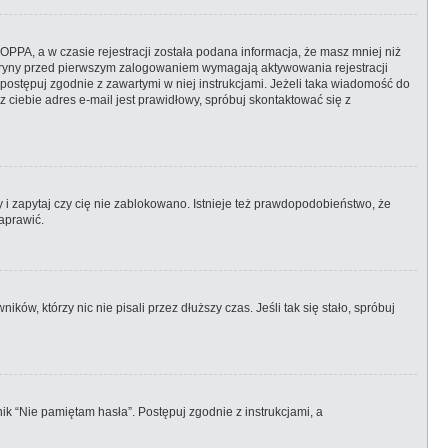
PPA, a w czasie rejestracji została podana informacja, że masz mniej niż
 witryny przed pierwszym zalogowaniem wymagają aktywowania rejestracji
, postępuj zgodnie z zawartymi w niej instrukcjami. Jeżeli taka wiadomość do
 ciebie adres e-mail jest prawidłowy, spróbuj skontaktować się z
 i zapytaj czy cię nie zablokowano. Istnieje też prawdopodobieństwo, że
aprawić.
w, którzy nic nie pisali przez dłuższy czas. Jeśli tak się stało, spróbuj
k “Nie pamiętam hasła”. Postępuj zgodnie z instrukcjami, a