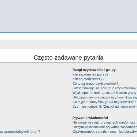
Często zadawane pytania
Rangi użytkownika i grupy
Kim są administratorzy?
Kim są moderatorzy?
Co to są grupy użytkowników?
Gdzie znajduje się spis grup użytkowników
W jaki sposób można zostać liderem grupy
Dlaczego niektóre nazwy użytkowników są 
Co to jest “Domyślna grupa użytkownika”?
Czym jest odnośnik “Zespół administracyjn
Prywatne wiadomości
Nie mogę wysyłać prywatnych wiadomości
Otrzymuję niechciane prywatne wiadomośc
ków przeglądających forum?
Otrzymałem/otrzymałam spam lub obraźliwy 