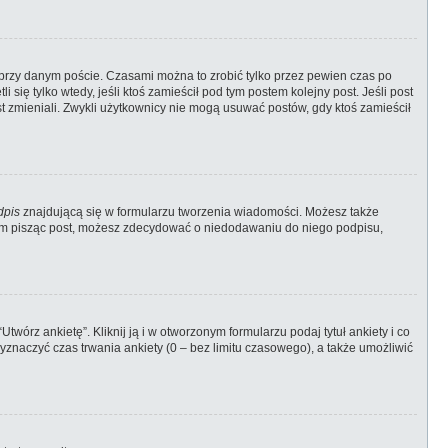
przy danym poście. Czasami można to zrobić tylko przez pewien czas po
i się tylko wtedy, jeśli ktoś zamieścił pod tym postem kolejny post. Jeśli post
ost zmieniali. Zwykli użytkownicy nie mogą usuwać postów, gdy ktoś zamieścił
dpis
znajdującą się w formularzu tworzenia wiadomości. Możesz także
zem pisząc post, możesz zdecydować o niedodawaniu do niego podpisu,
wórz ankietę”. Kliknij ją i w otworzonym formularzu podaj tytuł ankiety i co
znaczyć czas trwania ankiety (0 – bez limitu czasowego), a także umożliwić