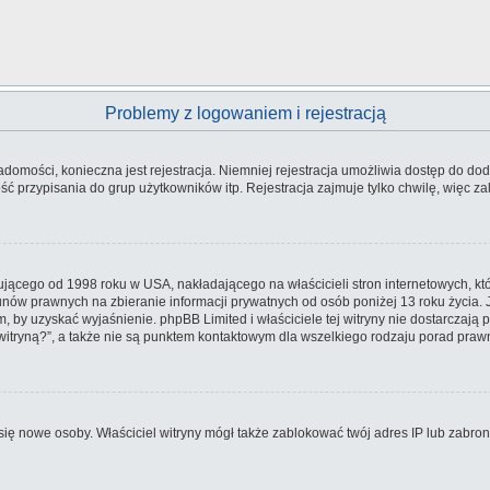
Problemy z logowaniem i rejestracją
iadomości, konieczna jest rejestracja. Niemniej rejestracja umożliwia dostęp do dod
 przypisania do grup użytkowników itp. Rejestracja zajmuje tylko chwilę, więc zal
ującego od 1998 roku w USA, nakładającego na właścicieli stron internetowych, kt
nów prawnych na zbieranie informacji prywatnych od osób poniżej 13 roku życia. 
em, by uzyskać wyjaśnienie. phpBB Limited i właściciele tej witryny nie dostarcza
tryną?”, a także nie są punktem kontaktowym dla wszelkiego rodzaju porad praw
ły się nowe osoby. Właściciel witryny mógł także zablokować twój adres IP lub zabr