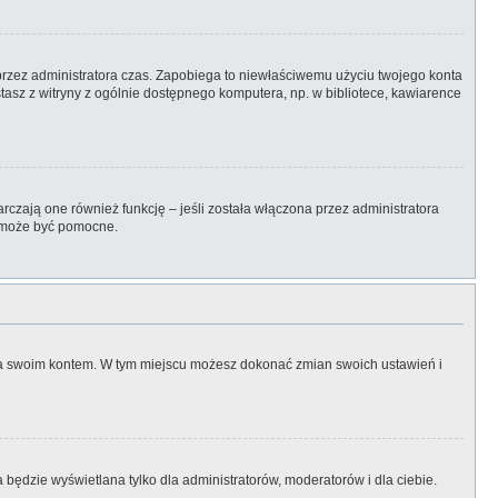
ny przez administratora czas. Zapobiega to niewłaściwemu użyciu twojego konta
zystasz z witryny z ogólnie dostępnego komputera, np. w bibliotece, kawiarence
rczają one również funkcję – jeśli została włączona przez administratora
k może być pomocne.
nia swoim kontem. W tym miejscu możesz dokonać zmian swoich ustawień i
będzie wyświetlana tylko dla administratorów, moderatorów i dla ciebie.