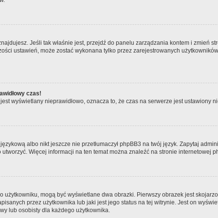
w.
ię znajdujesz. Jeśli tak właśnie jest, przejdź do panelu zarządzania kontem i zmień
kszości ustawień, może zostać wykonana tylko przez zarejestrowanych użytkowników.
rawidłowy czas!
jest wyświetlany nieprawidłowo, oznacza to, że czas na serwerze jest ustawiony ni
językową albo nikt jeszcze nie przetłumaczył phpBB3 na twój język. Zapytaj admini
go utworzyć. Więcej informacji na ten temat można znaleźć na stronie internetowej
 o użytkowniku, mogą być wyświetlane dwa obrazki. Pierwszy obrazek jest skojarzo
sanych przez użytkownika lub jaki jest jego status na tej witrynie. Jest on wyświ
owy lub osobisty dla każdego użytkownika.