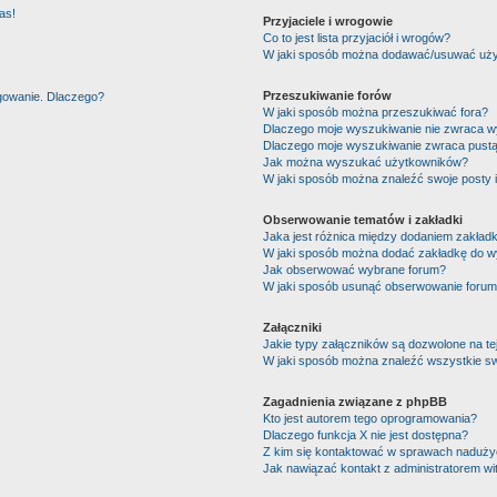
as!
Przyjaciele i wrogowie
Co to jest lista przyjaciół i wrogów?
W jaki sposób można dodawać/usuwać użytk
Przeszukiwanie forów
ogowanie. Dlaczego?
W jaki sposób można przeszukiwać fora?
Dlaczego moje wyszukiwanie nie zwraca 
Dlaczego moje wyszukiwanie zwraca pustą
Jak można wyszukać użytkowników?
W jaki sposób można znaleźć swoje posty 
Obserwowanie tematów i zakładki
Jaka jest różnica między dodaniem zakład
W jaki sposób można dodać zakładkę do w
Jak obserwować wybrane forum?
W jaki sposób usunąć obserwowanie forum
Załączniki
Jakie typy załączników są dozwolone na tej
W jaki sposób można znaleźć wszystkie sw
Zagadnienia związane z phpBB
Kto jest autorem tego oprogramowania?
Dlaczego funkcja X nie jest dostępna?
Z kim się kontaktować w sprawach nadużyć
Jak nawiązać kontakt z administratorem wi