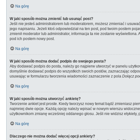
Na górę
W jaki sposób można zmienić lub usunąć post?
Jeśli nie jesteś administratorem lub moderatorem, możesz zmieniać i usuwać 
jego napisaniu. Jeżeli ktoś odpowiedział na ten post, pod twoim postem pojawi s
zmienił moderator lub administrator, informacja ta nie zostanie wyświetlona.
pod ich postem nowy post.
Na górę
W jaki sposób można dodać podpis do swojego posta?
Aby dodawać podpis do posta, należy go najpierw utworzyć w panelu użytko
domyślnie dodawać podpis do wszystkich swoich postów, zaznaczając odpowi
usuwając w formularzu tworzenia wiadomości zaznaczenie z pola
Dołącz po
Na górę
W jaki sposób można utworzyć ankietę?
Tworzenie ankiet jest proste. Kiedy tworzysz nowy temat bądź zmieniasz pierw
najmniej dwie opcje. Każdą opcję należy wpisać w nowym wierszu widocznego 
użytkownikom zmianę wcześniej oddanego głosu. Jeśli nie widzisz etykiety,
Na górę
Dlaczego nie można dodać więcej opcji ankiety?