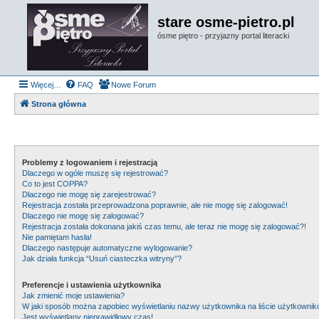
stare osme-pietro.pl
ósme piętro - przyjazny portal literacki
Więcej…
FAQ
Nowe Forum
Strona główna
Problemy z logowaniem i rejestracją
Dlaczego w ogóle muszę się rejestrować?
Co to jest COPPA?
Dlaczego nie mogę się zarejestrować?
Rejestracja została przeprowadzona poprawnie, ale nie mogę się zalogować!
Dlaczego nie mogę się zalogować?
Rejestracja została dokonana jakiś czas temu, ale teraz nie mogę się zalogować?!
Nie pamiętam hasła!
Dlaczego następuje automatyczne wylogowanie?
Jak działa funkcja “Usuń ciasteczka witryny”?
Preferencje i ustawienia użytkownika
Jak zmienić moje ustawienia?
W jaki sposób można zapobiec wyświetlaniu nazwy użytkownika na liście użytkowni
Jest wyświetlany nieprawidłowy czas!