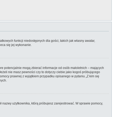
atkowych funkcji niedostępnych dla gości, takich jak własny awatar,
eca się jej wykonanie.
óre potencjalnie mogą zbierać informacje od osób małoletnich – mających
Jeżeli nie masz pewności czy to dotyczy ciebie jako kogoś próbującego
ją pomocy prawnej z wyjątkiem przypadku opisanego w pytaniu „Z kim się
nych.
onił nazwy użytkownika, którą próbujesz zarejestrować. W sprawie pomocy,