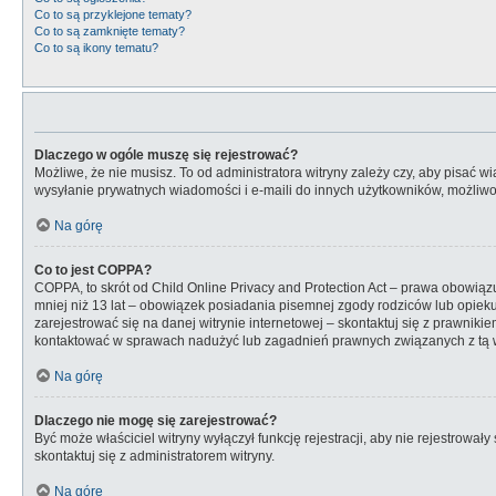
Co to są przyklejone tematy?
Co to są zamknięte tematy?
Co to są ikony tematu?
Dlaczego w ogóle muszę się rejestrować?
Możliwe, że nie musisz. To od administratora witryny zależy czy, aby pisać w
wysyłanie prywatnych wiadomości i e-maili do innych użytkowników, możliwość
Na górę
Co to jest COPPA?
COPPA, to skrót od Child Online Privacy and Protection Act – prawa obowiąz
mniej niż 13 lat – obowiązek posiadania pisemnej zgody rodziców lub opieku
zarejestrować się na danej witrynie internetowej – skontaktuj się z prawniki
kontaktować w sprawach nadużyć lub zagadnień prawnych związanych z tą wi
Na górę
Dlaczego nie mogę się zarejestrować?
Być może właściciel witryny wyłączył funkcję rejestracji, aby nie rejestrowa
skontaktuj się z administratorem witryny.
Na górę