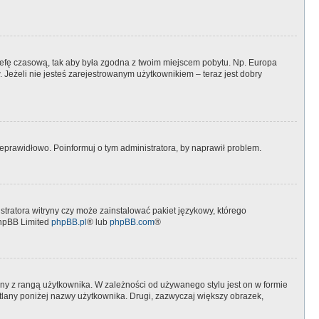
 strefę czasową, tak aby była zgodna z twoim miejscem pobytu. Np. Europa
 Jeżeli nie jesteś zarejestrowanym użytkownikiem – teraz jest dobry
eprawidłowo. Poinformuj o tym administratora, by naprawił problem.
stratora witryny czy może zainstalować pakiet językowy, którego
 phpBB Limited
phpBB.pl
® lub
phpBB.com
®
ny z rangą użytkownika. W zależności od używanego stylu jest on w formie
etlany poniżej nazwy użytkownika. Drugi, zazwyczaj większy obrazek,