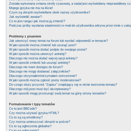
Została wykonana zmiana strefy czasowej, a nadal jest wyświetlany nieprawidłowy cz
Mojego języka nie ma na liście!
Czym są obrazki wyświetlane obok nazwy użytkownika?
Jak wyświetlić awatar?
Co to jest ranga i jak można ją zmienić?
Podczas próby wysłania wiadomości e-mail do użytkownika witryna prosi mnie o zal
Problemy z pisaniem
Jak utworzyć nowy temat na forum lub wysłać odpowiedź w temacie?
W jaki sposób można zmienić lub usunąć post?
W jaki sposób można dodać podpis do swojego posta?
W jaki sposób można utworzyć ankietę?
Dlaczego nie można dodać więcej opcji ankiety?
W jaki sposób zmienić lub usunąć ankietę?
Dlaczego nie mam dostępu do forum?
Dlaczego nie mogę dodawać załączników?
Dlaczego otrzymałem/otrzymałam ostrzeżenie?
W jaki sposób można zgłosić posty moderatorowi?
Do czego służy przycisk “Zapisz” znajdujący się w oknie tworzenia tematu?
Dlaczego mój post musi być akceptowany?
W jaki sposób mogę przesunąć swój temat na górę strony tematów?
Formatowanie i typy tematów
Co to jest BBCode?
Czy można używać języka HTML?
Co to są są emotikony?
Czy można umieszczać obrazki w poście?
Co to są ogłoszenia globalne?
Co to są ogłoszenia?