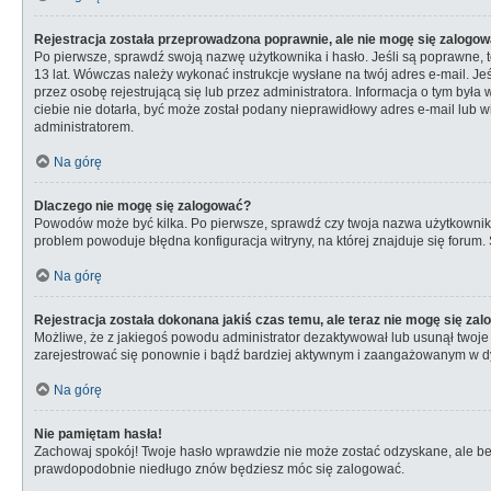
Rejestracja została przeprowadzona poprawnie, ale nie mogę się zalogow
Po pierwsze, sprawdź swoją nazwę użytkownika i hasło. Jeśli są poprawne, t
13 lat. Wówczas należy wykonać instrukcje wysłane na twój adres e-mail. Je
przez osobę rejestrującą się lub przez administratora. Informacja o tym była
ciebie nie dotarła, być może został podany nieprawidłowy adres e-mail lub w
administratorem.
Na górę
Dlaczego nie mogę się zalogować?
Powodów może być kilka. Po pierwsze, sprawdź czy twoja nazwa użytkownika i 
problem powoduje błędna konfiguracja witryny, na której znajduje się forum.
Na górę
Rejestracja została dokonana jakiś czas temu, ale teraz nie mogę się za
Możliwe, że z jakiegoś powodu administrator dezaktywował lub usunął twoje ko
zarejestrować się ponownie i bądź bardziej aktywnym i zaangażowanym w d
Na górę
Nie pamiętam hasła!
Zachowaj spokój! Twoje hasło wprawdzie nie może zostać odzyskane, ale bez 
prawdopodobnie niedługo znów będziesz móc się zalogować.