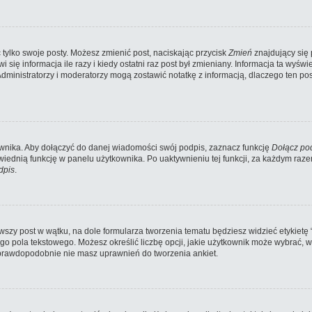
tylko swoje posty. Możesz zmienić post, naciskając przycisk
Zmień
znajdujący się 
ię informacja ile razy i kiedy ostatni raz post był zmieniany. Informacja ta wyświetl
 Administratorzy i moderatorzy mogą zostawić notatkę z informacją, dlaczego ten p
wnika. Aby dołączyć do danej wiadomości swój podpis, zaznacz funkcję
Dołącz po
ednią funkcję w panelu użytkownika. Po uaktywnieniu tej funkcji, za każdym ra
dpis
.
szy post w wątku, na dole formularza tworzenia tematu będziesz widzieć etykietę “Ut
pola tekstowego. Możesz określić liczbę opcji, jakie użytkownik może wybrać, wy
 prawdopodobnie nie masz uprawnień do tworzenia ankiet.