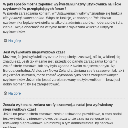
W jaki sposób można zapobiec wyświetlaniu nazwy użytkownika na liście
użytkowników przeglądających forum?
W panelu zarządzania kontem, w “Ustawieniach witryny” znajduje się funkcja
Nie pokazuj statusu online
. Włącz tę funkcję, zaznaczając
Tak
. Nazwa
użytkownika będzie wyświetlana tylko dla administratorów, moderatorów i dla
ciebie. Twoja obecność na witrynie będzie wykazana w liczbie ukrytych
użytkowników.
Na górę
Jest wyświetlany nieprawidłowy czas!
Możliwe, że jest wyświetlany czas z innej strefy czasowej, niż ta, w której się
znajdujesz. Jeśli tak właśnie jest, przejdź do panelu zarządzania kontem i
zmień strefę czasową, tak aby była zgodna z twoim miejscem pobytu. Np.
Europa centralna, Afryka, czy Nowa Zelandia. Zmiana strefy czasowej, tak jak i
większości ustawień, może zostać wykonana tylko przez zarejestrowanych
użytkowników. Jeżeli nie jesteś zarejestrowanym użytkownikiem – teraz jest
dobry moment, by się zarejestrować.
Na górę
Została wykonana zmiana strefy czasowej, a nadal jest wyświetlany
nieprawidłowy czas!
Jeżeli na pewno strefa czasowa została ustawiona prawidłowo, a czas nadal
jest wyświetlany nieprawidłowo, oznacza to, że czas na serwerze jest
ustawiony nieprawidłowo. Poinformuj o tym administratora, by naprawił
problem.