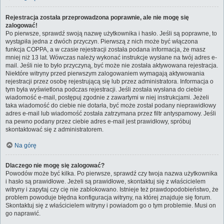
Rejestracja została przeprowadzona poprawnie, ale nie mogę się
zalogować!
Po pierwsze, sprawdź swoją nazwę użytkownika i hasło. Jeśli są poprawne, to
wystąpiła jedna z dwóch przyczyn. Pierwszą z nich może być włączona
funkcja COPPA, a w czasie rejestracji została podana informacja, że masz
mniej niż 13 lat. Wówczas należy wykonać instrukcje wysłane na twój adres e-
mail. Jeśli nie to było przyczyną, być może nie została aktywowana rejestracja.
Niektóre witryny przed pierwszym zalogowaniem wymagają aktywowania
rejestracji przez osobę rejestrującą się lub przez administratora. Informacja o
tym była wyświetlona podczas rejestracji. Jeśli została wysłana do ciebie
wiadomość e-mail, postępuj zgodnie z zawartymi w niej instrukcjami. Jeżeli
taka wiadomość do ciebie nie dotarła, być może został podany nieprawidłowy
adres e-mail lub wiadomość została zatrzymana przez filtr antyspamowy. Jeśli
na pewno podany przez ciebie adres e-mail jest prawidłowy, spróbuj
skontaktować się z administratorem.
Na górę
Dlaczego nie mogę się zalogować?
Powodów może być kilka. Po pierwsze, sprawdź czy twoja nazwa użytkownika
i hasło są prawidłowe. Jeżeli są prawidłowe, skontaktuj się z właścicielem
witryny i zapytaj czy cię nie zablokowano. Istnieje też prawdopodobieństwo, że
problem powoduje błędna konfiguracja witryny, na której znajduje się forum.
Skontaktuj się z właścicielem witryny i powiadom go o tym problemie. Musi on
go naprawić.