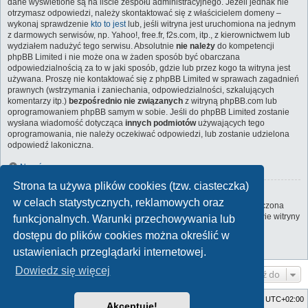
dane wyświetlone są na liście zespołu administracyjnego. Jeżeli jednak nie
otrzymasz odpowiedzi, należy skontaktować się z właścicielem domeny –
wykonaj sprawdzenie
kto to jest
lub, jeśli witryna jest uruchomiona na jednym
z darmowych serwisów, np. Yahoo!, free.fr, f2s.com, itp., z kierownictwem lub
wydziałem nadużyć tego serwisu. Absolutnie
nie należy
do kompetencji
phpBB Limited i nie może ona w żaden sposób być obarczana
odpowiedzialnością za to w jaki sposób, gdzie lub przez kogo ta witryna jest
używana. Proszę nie kontaktować się z phpBB Limited w sprawach zagadnień
prawnych (wstrzymania i zaniechania, odpowiedzialności, szkalujących
komentarzy itp.)
bezpośrednio nie związanych
z witryną phpBB.com lub
oprogramowaniem phpBB samym w sobie. Jeśli do phpBB Limited zostanie
wysłana wiadomość dotycząca
innych podmiotów
używających tego
oprogramowania, nie należy oczekiwać odpowiedzi, lub zostanie udzielona
odpowiedź lakoniczna.
Na górę
Strona ta używa plików cookies (tzw. ciasteczka)
Jak nawiązać kontakt z administratorem witryny?
w celach statystycznych, reklamowych oraz
Wszyscy użytkownicy witryny mogą używać – jeśli funkcja ta jest włączona
przez administratora witryny – formularza „Kontakt z nami”. Członkowie witryny
funkcjonalnych. Warunki przechowywania lub
mogą także używać odnośnika „Zespół administracyjny”.
dostępu do plików cookies można określić w
Na górę
ustawieniach przeglądarki internetowej.
Dowiedz się więcej
Przejdź do
Strona główna
Strefa czasowa
UTC+02:00
Akceptuję!