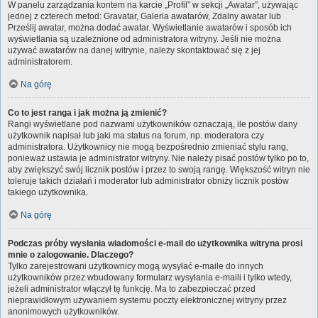
W panelu zarządzania kontem na karcie „Profil” w sekcji „Awatar”, używając
jednej z czterech metod: Gravatar, Galeria awatarów, Zdalny awatar lub
Prześlij awatar, można dodać awatar. Wyświetlanie awatarów i sposób ich
wyświetlania są uzależnione od administratora witryny. Jeśli nie można
używać awatarów na danej witrynie, należy skontaktować się z jej
administratorem.
Na górę
Co to jest ranga i jak można ją zmienić?
Rangi wyświetlane pod nazwami użytkowników oznaczają, ile postów dany
użytkownik napisał lub jaki ma status na forum, np. moderatora czy
administratora. Użytkownicy nie mogą bezpośrednio zmieniać stylu rang,
ponieważ ustawia je administrator witryny. Nie należy pisać postów tylko po to,
aby zwiększyć swój licznik postów i przez to swoją rangę. Większość witryn nie
toleruje takich działań i moderator lub administrator obniży licznik postów
takiego użytkownika.
Na górę
Podczas próby wysłania wiadomości e-mail do użytkownika witryna prosi
mnie o zalogowanie. Dlaczego?
Tylko zarejestrowani użytkownicy mogą wysyłać e-maile do innych
użytkowników przez wbudowany formularz wysyłania e-maili i tylko wtedy,
jeżeli administrator włączył tę funkcję. Ma to zabezpieczać przed
nieprawidłowym używaniem systemu poczty elektronicznej witryny przez
anonimowych użytkowników.