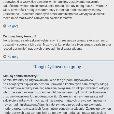
odpowiedzi, a wszystkie zawarte w nich ankiety zostały automatycznie
zakończone w momencie zamykania tematu. Tematy mogą być zamykane z
wielu powodów i robią to moderatorzy forum lub administratorzy witryny.
Zależnie od uprawnień nadanych przez administratora witryny użytkownik
może mieć możliwość zamykania swoich tematów.
Na górę
Co to są ikony tematu?
Ikony tematu są obrazkami wybieranymi przez autora tematu skojarzonymi z
postami – sugerują ich treść. Możliwość korzystania z ikon tematu uzależniona
jest od uprawnień nadanych przez administratora witryny.
Na górę
Rangi użytkownika i grupy
Kim są administratorzy?
Administratorzy są użytkownikami albo też grupami użytkowników
posiadającymi najwyższy poziom uprawnień kontrolnych całej witryny. Mogą
oni kontrolować wszystkie zagadnienia związane z funkcjonowaniem witryny
włącznie z nadawaniem uprawnień, blokowaniem użytkowników, tworzeniem
grup użytkowników lub moderatorów itp. Zakres ich uprawnień zależy od
założyciela witryny i innych administratorów mających prawo nominowania
nowych administratorów. Administratorzy mogą mieć pełne uprawnienia
moderatorów na wszystkich forach utworzonych na witrynie. Zakres uprawnień
moderacyjnych uzależniony jest od uprawnień nadanych przez założyciela