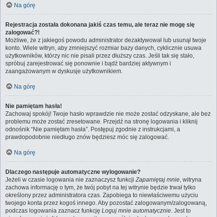
Na górę
Rejestracja została dokonana jakiś czas temu, ale teraz nie mogę się
zalogować?!
Możliwe, że z jakiegoś powodu administrator dezaktywował lub usunął twoje
konto. Wiele witryn, aby zmniejszyć rozmiar bazy danych, cyklicznie usuwa
użytkowników, którzy nic nie pisali przez dłuższy czas. Jeśli tak się stało,
spróbuj zarejestrować się ponownie i bądź bardziej aktywnym i
zaangażowanym w dyskusje użytkownikiem.
Na górę
Nie pamiętam hasła!
Zachowaj spokój! Twoje hasło wprawdzie nie może zostać odzyskane, ale bez
problemu może zostać zresetowane. Przejdź na stronę logowania i kliknij
odnośnik “Nie pamiętam hasła”. Postępuj zgodnie z instrukcjami, a
prawdopodobnie niedługo znów będziesz móc się zalogować.
Na górę
Dlaczego następuje automatyczne wylogowanie?
Jeżeli w czasie logowania nie zaznaczysz funkcji
Zapamiętaj mnie
, witryna
zachowa informację o tym, że twój pobyt na tej witrynie będzie trwał tylko
określony przez administratora czas. Zapobiega to niewłaściwemu użyciu
twojego konta przez kogoś innego. Aby pozostać zalogowanym/zalogowaną,
podczas logowania zaznacz funkcję
Loguj mnie automatycznie
. Jest to