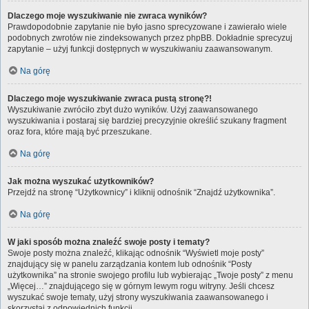
Dlaczego moje wyszukiwanie nie zwraca wyników?
Prawdopodobnie zapytanie nie było jasno sprecyzowane i zawierało wiele
podobnych zwrotów nie zindeksowanych przez phpBB. Dokładnie sprecyzuj
zapytanie – użyj funkcji dostępnych w wyszukiwaniu zaawansowanym.
Na górę
Dlaczego moje wyszukiwanie zwraca pustą stronę?!
Wyszukiwanie zwróciło zbyt dużo wyników. Użyj zaawansowanego
wyszukiwania i postaraj się bardziej precyzyjnie określić szukany fragment
oraz fora, które mają być przeszukane.
Na górę
Jak można wyszukać użytkowników?
Przejdź na stronę “Użytkownicy” i kliknij odnośnik “Znajdź użytkownika”.
Na górę
W jaki sposób można znaleźć swoje posty i tematy?
Swoje posty można znaleźć, klikając odnośnik “Wyświetl moje posty”
znajdujący się w panelu zarządzania kontem lub odnośnik “Posty
użytkownika” na stronie swojego profilu lub wybierając „Twoje posty” z menu
„Więcej…” znajdującego się w górnym lewym rogu witryny. Jeśli chcesz
wyszukać swoje tematy, użyj strony wyszukiwania zaawansowanego i
skorzystaj z odpowiednich funkcji.