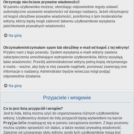
Otrzymuję niechciane prywatne wiadomości!
W panelu użytkownika możesz, określając odpowiednie reguły ustawić
automatyczne usuwanie wiadomości od danego nadawcy. Jeżeli otrzymujesz
od kogoś obraźliwe prywatne wiadomości, poinformuj o tym moderatorów
witryny, którzy będą mogli zabronić takiemu użytkownikowi wysyłania
jakichkolwiek prywatnych wiadomości.
Na górę
Otrzymałem/otrzymałam spam lub obraźliwy e-mail od kogoś z tej witryny!
Przykro nam z tego powodu. System wysyłania e-maili witryny zawiera
zabezpieczenia umożliwiające wytropienie użytkowników, którzy wysyłają
takie wiadomości. Prześlij administratorowi witryny pełną kopię otrzymanego
e-maila – ważne, aby były w niej zawarte nagłówki, ponieważ zawierają one
informacje o nadawcy. Administrator będzie wówczas mógł podjąć
odpowiednie działania.
Na górę
Przyjaciele i wrogowie
Co to jest lista przyjaciół i wrogów?
Jest to lista, którą można użyć do organizowania różnych użytkowników
witryny. Użytkownicy dodani do listy przyjaciół będą wyświetleni na karcie
Przyjaciele
znajdującej się w panelu zarządzania kontem. Z tego poziomu
można szybko sprawdzić ich status, a także wysłać prywatną wiadomość.
Zależnie od używanego stylu witryny, posty tych użytkowników mogą być