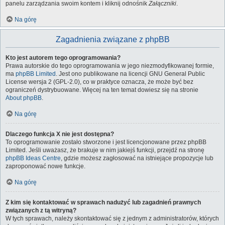
panelu zarządzania swoim kontem i kliknij odnośnik
Załączniki
.
Na górę
Zagadnienia związane z phpBB
Kto jest autorem tego oprogramowania?
Prawa autorskie do tego oprogramowania w jego niezmodyfikowanej formie,
ma
phpBB Limited
. Jest ono publikowane na licencji GNU General Public
License wersja 2 (GPL-2.0), co w praktyce oznacza, że może być bez
ograniczeń dystrybuowane. Więcej na ten temat dowiesz się na stronie
About phpBB
.
Na górę
Dlaczego funkcja X nie jest dostępna?
To oprogramowanie zostało stworzone i jest licencjonowane przez phpBB
Limited. Jeśli uważasz, że brakuje w nim jakiejś funkcji, przejdź na stronę
phpBB Ideas Centre
, gdzie możesz zagłosować na istniejące propozycje lub
zaproponować nowe funkcje.
Na górę
Z kim się kontaktować w sprawach nadużyć lub zagadnień prawnych
związanych z tą witryną?
W tych sprawach, należy skontaktować się z jednym z administratorów, których