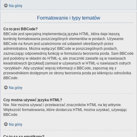
Na górę
Formatowanie i typy tematów
Co to jest BBCode?
BBCode jest specjalną implementacją języka HTML, która daje lepszą
kontrolę formatowania poszczególnych elementów w postach. Używanie
BBCode na forum jest uzależnione od ustawień określanych przez
administratora. Można wyłączyć BBCode w poszczególnych postach,
zaznaczając odpowiednią funkcję w formularzu tworzenia posta. Sam BBCode
jest podobny w składni do HTML-a, ale znaczniki zawarte są w nawiasach
kwadratowych [przykład] zamiast w używanych w HTML-u nawiasach ostrych
<przykład>. Aby uzyskać więcej informacji o BBCode, zapoznaj się z
przewodnikiem dostępnym ze strony tworzenia posta po kliknięciu odnośnika
BBCode
.
Na górę
Czy można używać języka HTML?
Nie. Nie można używać i przetwarzać znaczników HTML na tej witrynie.
Większość formatowania, które dostarcza HTML można uzyskać, używając
BBCode.
Na górę
Co to są są emotikony?