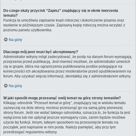
Do czego służy przycisk “Zapisz” znajdujący się w oknie tworzenia
tematu?
Funkcja ta umożliwia zapisanie kopii roboczej i dokończenie pisania oraz
wysłanie w późniejszym czasie. Zapisaną kopię roboczą można wczytać z
poziomu panelu użytkownika.
Na górę
Dlaczego mój post musi być akceptowany?
Administrator witryny mógł zadecydować, że posty na danym forum wymagają
przejrzenia przed publikacją. Jest również możliwe, że administrator umieścił
cię w grupie, która ma ograniczenia publikowania postów polegające na
konieczności ich akceptowania przez moderatorów przed opublikowaniem na
forum. Aby uzyskać więcej informacji, skontaktuj się z administratorem witryny.
Na górę
W jaki sposób mogę przesunąć swój temat na górę strony tematów?
Klikając odnośnik “Przesuń temat w górę”, znajdujący się w widoku tematu
zazwyczaj na dole strony, możesz przesunąć go na samą górę pierwszej
strony forum. Jeśli nie widać takiego odnośnika, oznacza to, że funkcja ta jest
wyłączona lub nie upłynął jeszcze wymagany czas, zanim będzie możliwe
użycie tej funkcji. Innym, łatwym sposobem na przesunięcie tematu na
początek, jest napisanie w nim posta. Należy pamiętać, aby przy tym
przestrzegać regulaminu witryny.