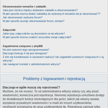
Obserwowanie tematów i zakładki
Jaka jest różnica między dodaniem zakładki a obserwowaniem?
W jaki sposób można dodać zakładkę do wybranych tematów lub je obserwować??
Jak obserwować wybrane forum?
W jaki sposób usunąć obserwowanie forum, tematu?
Załączniki
Jakie typy załączników są dozwolone na tej witrynie?
W jaki sposób można znaleźć wszystkie swoje załączniki?
Zagadnienia związane z phpBB
Kto jest autorem tego oprogramowania?
Dlaczego funkcja X nie jest dostępna?
Z kim się kontaktować w sprawach nadużyć lub zagadnień prawnych związanych z tą
witryną?
Jak nawiązać kontakt z administratorem witryny?
Problemy z logowaniem i rejestracją
Dlaczego w ogóle muszę się rejestrować?
Możliwe, że nie musisz. To od administratora witryny zależy czy, aby pisać
wiadomości, konieczna jest rejestracja. Niemniej rejestracja umożliwia dostęp
do dodatkowych funkcji niedostępnych dla gości, takich jak własny awatar,
wysyłanie prywatnych wiadomości i e-maili do innych użytkowników,
możliwość przypisania do grup użytkowników itp. Rejestracja zajmuje tylko