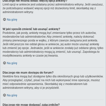
Dlaczego nie można dodać więcej opcji ankiety?
Limit opcji w ankiecie jest ustalany przez administratora witryny. Jeśli uważasz,
że potrzebujesz wstawić więcej opcji niż dozwolony limit, skontaktuj się z
administratorem witryny.
Na górę
W jaki sposób zmienić lub usunąć ankietę?
Podobnie, jak posty, ankiety mogą być zmieniane tylko przez ich autorów,
moderatorów lub administratorów. Aby zmienić ankietę, należy dokonać
zmiany pierwszego posta w wątku, z którym zawsze związana jest ankieta.
Jeśli nikt jeszcze nie oddał głosu w ankiecie, jej autor może usunąć ankietę
lub zmienić jej opcje. Jednakże, jeśli w ankiecie zostały już oddane głosy, tylko
moderatorzy lub administratorzy mogą ją zmienić, lub usunąć. Zapobiega to
modyfikowaniu ankiety w czasie jej trwania.
Na górę
Dlaczego nie mam dostępu do forum?
Niektóre fora mogą być dostępne tylko dla określonych grup lub użytkowników.
Aby przeglądać, czytać, pisać na nich lub wykonywać inne operacje, musisz
mieć odpowiednie uprawnienia. Skontaktuj się z moderatorem lub
administratorem witryny, aby ci je przydzielił.
Na górę
Dlaczego nie mogę dodawać załączników?