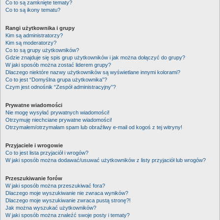
Co to są zamknięte tematy?
Co to są ikony tematu?
Rangi użytkownika i grupy
Kim są administratorzy?
Kim są moderatorzy?
Co to są grupy użytkowników?
Gdzie znajduje się spis grup użytkowników i jak można dołączyć do grupy?
W jaki sposób można zostać liderem grupy?
Dlaczego niektóre nazwy użytkowników są wyświetlane innymi kolorami?
Co to jest “Domyślna grupa użytkownika”?
Czym jest odnośnik “Zespół administracyjny”?
Prywatne wiadomości
Nie mogę wysyłać prywatnych wiadomości!
Otrzymuję niechciane prywatne wiadomości!
Otrzymałem/otrzymałam spam lub obraźliwy e-mail od kogoś z tej witryny!
Przyjaciele i wrogowie
Co to jest lista przyjaciół i wrogów?
W jaki sposób można dodawać/usuwać użytkowników z listy przyjaciół lub wrogów?
Przeszukiwanie forów
W jaki sposób można przeszukiwać fora?
Dlaczego moje wyszukiwanie nie zwraca wyników?
Dlaczego moje wyszukiwanie zwraca pustą stronę?!
Jak można wyszukać użytkowników?
W jaki sposób można znaleźć swoje posty i tematy?