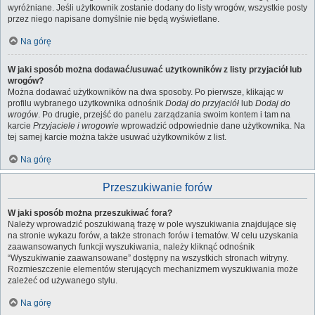
wyróżniane. Jeśli użytkownik zostanie dodany do listy wrogów, wszystkie posty
przez niego napisane domyślnie nie będą wyświetlane.
Na górę
W jaki sposób można dodawać/usuwać użytkowników z listy przyjaciół lub
wrogów?
Można dodawać użytkowników na dwa sposoby. Po pierwsze, klikając w
profilu wybranego użytkownika odnośnik
Dodaj do przyjaciół
lub
Dodaj do
wrogów
. Po drugie, przejść do panelu zarządzania swoim kontem i tam na
karcie
Przyjaciele i wrogowie
wprowadzić odpowiednie dane użytkownika. Na
tej samej karcie można także usuwać użytkowników z list.
Na górę
Przeszukiwanie forów
W jaki sposób można przeszukiwać fora?
Należy wprowadzić poszukiwaną frazę w pole wyszukiwania znajdujące się
na stronie wykazu forów, a także stronach forów i tematów. W celu uzyskania
zaawansowanych funkcji wyszukiwania, należy kliknąć odnośnik
“Wyszukiwanie zaawansowane” dostępny na wszystkich stronach witryny.
Rozmieszczenie elementów sterujących mechanizmem wyszukiwania może
zależeć od używanego stylu.
Na górę