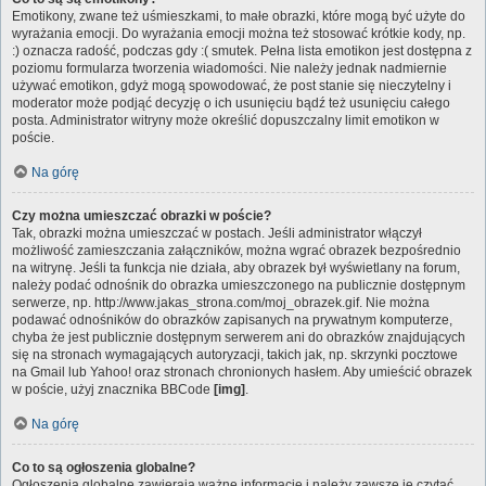
Emotikony, zwane też uśmieszkami, to małe obrazki, które mogą być użyte do
wyrażania emocji. Do wyrażania emocji można też stosować krótkie kody, np.
:) oznacza radość, podczas gdy :( smutek. Pełna lista emotikon jest dostępna z
poziomu formularza tworzenia wiadomości. Nie należy jednak nadmiernie
używać emotikon, gdyż mogą spowodować, że post stanie się nieczytelny i
moderator może podjąć decyzję o ich usunięciu bądź też usunięciu całego
posta. Administrator witryny może określić dopuszczalny limit emotikon w
poście.
Na górę
Czy można umieszczać obrazki w poście?
Tak, obrazki można umieszczać w postach. Jeśli administrator włączył
możliwość zamieszczania załączników, można wgrać obrazek bezpośrednio
na witrynę. Jeśli ta funkcja nie działa, aby obrazek był wyświetlany na forum,
należy podać odnośnik do obrazka umieszczonego na publicznie dostępnym
serwerze, np. http://www.jakas_strona.com/moj_obrazek.gif. Nie można
podawać odnośników do obrazków zapisanych na prywatnym komputerze,
chyba że jest publicznie dostępnym serwerem ani do obrazków znajdujących
się na stronach wymagających autoryzacji, takich jak, np. skrzynki pocztowe
na Gmail lub Yahoo! oraz stronach chronionych hasłem. Aby umieścić obrazek
w poście, użyj znacznika BBCode
[img]
.
Na górę
Co to są ogłoszenia globalne?
Ogłoszenia globalne zawierają ważne informacje i należy zawsze je czytać.