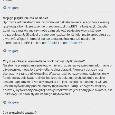
Na górę
Mojego języka nie ma na liście!
Być może administrator nie zainstalował pakietu zawierającego twoją wersję
językową albo nikt jeszcze nie przetłumaczył phpBB3 na twój język. Zapytaj
administratora witryny czy może zainstalować pakiet językowy, którego
potrzebujesz. Jeśli pakiet dla twojego języka nie istnieje, może spróbujesz go
utworzyć. Więcej informacji na ten temat można znaleźć na stronie
internetowej phpBB Limited
phpBB.pl
® lub
phpBB.com
®
Na górę
Czym są obrazki wyświetlane obok nazwy użytkownika?
Na stronie przeglądania postów, w miejscu, gdzie są wyświetlane informacje o
użytkowniku, mogą być wyświetlane dwa obrazki. Pierwszy obrazek jest
skojarzony z rangą użytkownika. W zależności od używanego stylu jest on w
formie gwiazdek, kwadracików lub kropek pokazujących, jak dużo postów
zostało napisanych przez użytkownika lub jaki jest jego status na tej witrynie.
Jest on wyświetlany poniżej nazwy użytkownika. Drugi, zazwyczaj większy
obrazek, wyświetlany powyżej nazwy użytkownika jest znany jako awatar i jest
unikatowy lub osobisty dla każdego użytkownika.
Na górę
Jak wyświetlić awatar?