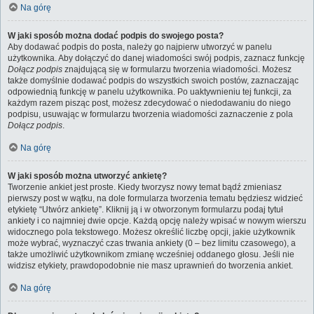
Na górę
W jaki sposób można dodać podpis do swojego posta?
Aby dodawać podpis do posta, należy go najpierw utworzyć w panelu
użytkownika. Aby dołączyć do danej wiadomości swój podpis, zaznacz funkcję
Dołącz podpis
znajdującą się w formularzu tworzenia wiadomości. Możesz
także domyślnie dodawać podpis do wszystkich swoich postów, zaznaczając
odpowiednią funkcję w panelu użytkownika. Po uaktywnieniu tej funkcji, za
każdym razem pisząc post, możesz zdecydować o niedodawaniu do niego
podpisu, usuwając w formularzu tworzenia wiadomości zaznaczenie z pola
Dołącz podpis
.
Na górę
W jaki sposób można utworzyć ankietę?
Tworzenie ankiet jest proste. Kiedy tworzysz nowy temat bądź zmieniasz
pierwszy post w wątku, na dole formularza tworzenia tematu będziesz widzieć
etykietę “Utwórz ankietę”. Kliknij ją i w otworzonym formularzu podaj tytuł
ankiety i co najmniej dwie opcje. Każdą opcję należy wpisać w nowym wierszu
widocznego pola tekstowego. Możesz określić liczbę opcji, jakie użytkownik
może wybrać, wyznaczyć czas trwania ankiety (0 – bez limitu czasowego), a
także umożliwić użytkownikom zmianę wcześniej oddanego głosu. Jeśli nie
widzisz etykiety, prawdopodobnie nie masz uprawnień do tworzenia ankiet.
Na górę