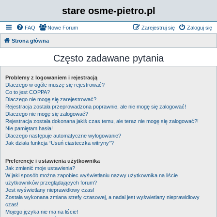
stare osme-pietro.pl
FAQ
Nowe Forum
Zarejestruj się
Zaloguj się
Strona główna
Często zadawane pytania
Problemy z logowaniem i rejestracją
Dlaczego w ogóle muszę się rejestrować?
Co to jest COPPA?
Dlaczego nie mogę się zarejestrować?
Rejestracja została przeprowadzona poprawnie, ale nie mogę się zalogować!
Dlaczego nie mogę się zalogować?
Rejestracja została dokonana jakiś czas temu, ale teraz nie mogę się zalogować?!
Nie pamiętam hasła!
Dlaczego następuje automatyczne wylogowanie?
Jak działa funkcja “Usuń ciasteczka witryny”?
Preferencje i ustawienia użytkownika
Jak zmienić moje ustawienia?
W jaki sposób można zapobiec wyświetlaniu nazwy użytkownika na liście
użytkowników przeglądających forum?
Jest wyświetlany nieprawidłowy czas!
Została wykonana zmiana strefy czasowej, a nadal jest wyświetlany nieprawidłowy
czas!
Mojego języka nie ma na liście!