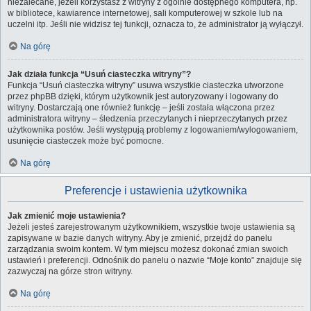
niezalecane, jeżeli korzystasz z witryny z ogólnie dostępnego komputera, np.
w bibliotece, kawiarence internetowej, sali komputerowej w szkole lub na
uczelni itp. Jeśli nie widzisz tej funkcji, oznacza to, że administrator ją wyłączył.
Na górę
Jak działa funkcja “Usuń ciasteczka witryny”?
Funkcja “Usuń ciasteczka witryny” usuwa wszystkie ciasteczka utworzone
przez phpBB dzięki, którym użytkownik jest autoryzowany i logowany do
witryny. Dostarczają one również funkcję – jeśli została włączona przez
administratora witryny – śledzenia przeczytanych i nieprzeczytanych przez
użytkownika postów. Jeśli występują problemy z logowaniem/wylogowaniem,
usunięcie ciasteczek może być pomocne.
Na górę
Preferencje i ustawienia użytkownika
Jak zmienić moje ustawienia?
Jeżeli jesteś zarejestrowanym użytkownikiem, wszystkie twoje ustawienia są
zapisywane w bazie danych witryny. Aby je zmienić, przejdź do panelu
zarządzania swoim kontem. W tym miejscu możesz dokonać zmian swoich
ustawień i preferencji. Odnośnik do panelu o nazwie “Moje konto” znajduje się
zazwyczaj na górze stron witryny.
Na górę