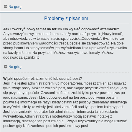
Na górę
Problemy z pisaniem
Jak utworzyć nowy temat na forum lub wysłać odpowiedź w temacie?
Aby utworzyć nowy temat na forum, należy nacisnąć przycisk „Nowy temat”,
aby odpowiedzieć w temacie, nacisnąć przycisk „Odpowiedz”. Być może, że
przed publikowaniem wiadomości trzeba będzie się zarejestrować. Na dole
strony forum lub strony tematów jest wyświetlana lista uprawnień użytkownika
na każdym forum. Na przykład: Możesz tworzyć nowe tematy, Możesz
dodawać załączniki itp.
Na górę
W jaki sposób można zmienić lub usunąć post?
Jeśli nie jesteś administratorem lub moderatorem, możesz zmieniać i usuwać
tylko swoje posty. Możesz zmienić post, naciskając przycisk
Zmień
znajdujący
się przy danym poście. Czasami można to zrobić tylko przez pewien czas po
jego napisaniu. Jeżeli ktoś odpowiedział na ten post, pod twoim postem
pojawi się informacja ile razy i kiedy ostatni raz post był zmieniany. Informacja
ta wyświetli się tylko wtedy, jeśli ktoś zamieścił pod tym postem kolejny post.
Jeśli post zmienił moderator lub administrator, informacja ta nie zostanie
wyświetlona. Administratorzy i moderatorzy mogą zostawić notatkę z
informacją, dlaczego ten post zmieniali. Zwykli użytkownicy nie mogą usuwać
postów, gdy ktoś zamieścił pod ich postem nowy post.