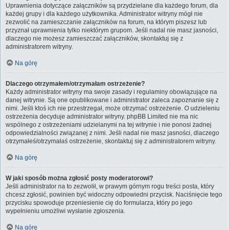
Uprawnienia dotyczące załączników są przydzielane dla każdego forum, dla
każdej grupy i dla każdego użytkownika. Administrator witryny mógł nie
zezwolić na zamieszczanie załączników na forum, na którym piszesz lub
przyznał uprawnienia tylko niektórym grupom. Jeśli nadal nie masz jasności,
dlaczego nie możesz zamieszczać załączników, skontaktuj się z
administratorem witryny.
Na górę
Dlaczego otrzymałem/otrzymałam ostrzeżenie?
Każdy administrator witryny ma swoje zasady i regulaminy obowiązujące na
danej witrynie. Są one opublikowane i administrator zaleca zapoznanie się z
nimi. Jeśli ktoś ich nie przestrzegał, może otrzymać ostrzeżenie. O udzieleniu
ostrzeżenia decyduje administrator witryny. phpBB Limited nie ma nic
wspólnego z ostrzeżeniami udzielanymi na tej witrynie i nie ponosi żadnej
odpowiedzialności związanej z nimi. Jeśli nadal nie masz jasności, dlaczego
otrzymałeś/otrzymałaś ostrzeżenie, skontaktuj się z administratorem witryny.
Na górę
W jaki sposób można zgłosić posty moderatorowi?
Jeśli administrator na to zezwolił, w prawym górnym rogu treści posta, który
chcesz zgłosić, powinien być widoczny odpowiedni przycisk. Naciśnięcie tego
przycisku spowoduje przeniesienie cię do formularza, który po jego
wypełnieniu umożliwi wysłanie zgłoszenia.
Na górę