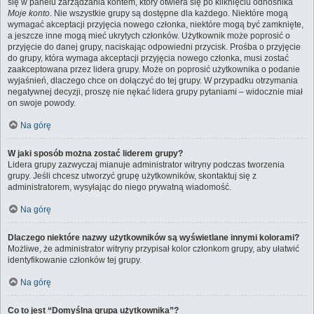
się w panelu zarządzania kontem, który otwiera się po kliknięciu odnośnika
Moje konto
. Nie wszystkie grupy są dostępne dla każdego. Niektóre mogą
wymagać akceptacji przyjęcia nowego członka, niektóre mogą być zamknięte,
a jeszcze inne mogą mieć ukrytych członków. Użytkownik może poprosić o
przyjęcie do danej grupy, naciskając odpowiedni przycisk. Prośba o przyjęcie
do grupy, która wymaga akceptacji przyjęcia nowego członka, musi zostać
zaakceptowana przez lidera grupy. Może on poprosić użytkownika o podanie
wyjaśnień, dlaczego chce on dołączyć do tej grupy. W przypadku otrzymania
negatywnej decyzji, proszę nie nękać lidera grupy pytaniami – widocznie miał
on swoje powody.
Na górę
W jaki sposób można zostać liderem grupy?
Lidera grupy zazwyczaj mianuje administrator witryny podczas tworzenia
grupy. Jeśli chcesz utworzyć grupę użytkowników, skontaktuj się z
administratorem, wysyłając do niego prywatną wiadomość.
Na górę
Dlaczego niektóre nazwy użytkowników są wyświetlane innymi kolorami?
Możliwe, że administrator witryny przypisał kolor członkom grupy, aby ułatwić
identyfikowanie członków tej grupy.
Na górę
Co to jest “Domyślna grupa użytkownika”?