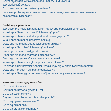
Czym są obrazki wyświetlane obok nazwy użytkownika?
Jak wyświetlić awatar?
Co to jest ranga i jak można ją zmienić?
Podczas próby wysłania wiadomości e-mail do użytkownika witryna prosi mnie o
zalogowanie. Dlaczego?
Problemy z pisaniem
Jak utworzyć nowy temat na forum lub wysłać odpowiedź w temacie?
W jaki sposób można zmienić lub usunąć post?
W jaki sposób można dodać podpis do swojego posta?
W jaki sposób można utworzyć ankietę?
Dlaczego nie można dodać więcej opcji ankiety?
W jaki sposób zmienić lub usunąć ankietę?
Dlaczego nie mam dostępu do forum?
Dlaczego nie mogę dodawać załączników?
Dlaczego otrzymałem/otrzymałam ostrzeżenie?
W jaki sposób można zgłosić posty moderatorowi?
Do czego służy przycisk “Zapisz” znajdujący się w oknie tworzenia tematu?
Dlaczego mój post musi być akceptowany?
W jaki sposób mogę przesunąć swój temat na górę strony tematów?
Formatowanie i typy tematów
Co to jest BBCode?
Czy można używać języka HTML?
Co to są są emotikony?
Czy można umieszczać obrazki w poście?
Co to są ogłoszenia globalne?
Co to są ogłoszenia?
Co to są przyklejone tematy?