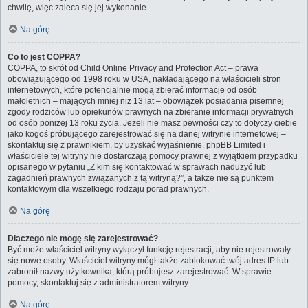
chwilę, więc zaleca się jej wykonanie.
Na górę
Co to jest COPPA?
COPPA, to skrót od Child Online Privacy and Protection Act – prawa
obowiązującego od 1998 roku w USA, nakładającego na właścicieli stron
internetowych, które potencjalnie mogą zbierać informacje od osób
małoletnich – mających mniej niż 13 lat – obowiązek posiadania pisemnej
zgody rodziców lub opiekunów prawnych na zbieranie informacji prywatnych
od osób poniżej 13 roku życia. Jeżeli nie masz pewności czy to dotyczy ciebie
jako kogoś próbującego zarejestrować się na danej witrynie internetowej –
skontaktuj się z prawnikiem, by uzyskać wyjaśnienie. phpBB Limited i
właściciele tej witryny nie dostarczają pomocy prawnej z wyjątkiem przypadku
opisanego w pytaniu „Z kim się kontaktować w sprawach nadużyć lub
zagadnień prawnych związanych z tą witryną?”, a także nie są punktem
kontaktowym dla wszelkiego rodzaju porad prawnych.
Na górę
Dlaczego nie mogę się zarejestrować?
Być może właściciel witryny wyłączył funkcję rejestracji, aby nie rejestrowały
się nowe osoby. Właściciel witryny mógł także zablokować twój adres IP lub
zabronił nazwy użytkownika, którą próbujesz zarejestrować. W sprawie
pomocy, skontaktuj się z administratorem witryny.
Na górę