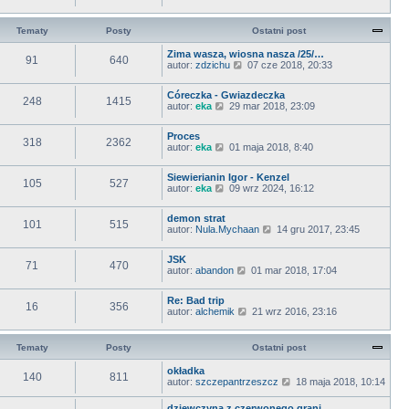
n
y
o
y
e
a
ś
w
p
t
j
w
s
o
Tematy
Posty
Ostatni post
l
n
i
z
s
n
o
e
y
t
Zima wasza, wiosna nasza /25/…
a
w
91
640
t
p
W
autor:
zdzichu
07 cze 2018, 20:33
j
s
l
o
y
n
z
n
s
ś
o
y
a
t
Córeczka - Gwiazdeczka
w
w
248
1415
p
j
W
autor:
eka
29 mar 2018, 23:09
i
s
o
n
y
e
z
s
o
ś
t
y
t
Proces
w
w
l
318
2362
p
W
autor:
eka
s
01 maja 2018, 8:40
i
n
o
y
z
e
a
s
ś
y
t
j
t
Siewierianin Igor - Kenzel
w
p
l
105
527
n
W
autor:
eka
09 wrz 2024, 16:12
i
o
n
o
y
e
s
a
w
ś
t
t
j
s
demon strat
w
l
101
515
n
z
W
autor:
Nula.Mychaan
14 gru 2017, 23:45
i
n
o
y
y
e
a
w
p
ś
t
j
s
JSK
o
w
l
71
470
n
z
W
autor:
abandon
01 mar 2018, 17:04
s
i
n
o
y
y
t
e
a
w
p
ś
t
j
s
Re: Bad trip
o
w
l
16
356
n
z
W
autor:
alchemik
21 wrz 2016, 23:16
s
i
n
o
y
y
t
e
a
w
p
ś
t
j
s
o
w
l
Tematy
Posty
Ostatni post
n
z
s
i
n
o
y
t
e
a
okładka
w
p
140
811
t
j
W
autor:
szczepantrzeszcz
s
18 maja 2018, 10:14
o
l
n
y
z
s
n
o
ś
y
t
dziewczyna z czerwonego grani…
a