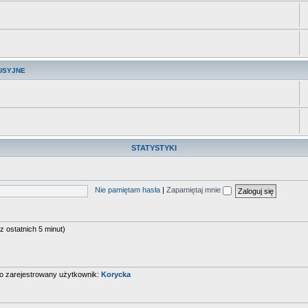
USYJNE
STATYSTYKI
Nie pamiętam hasła
|
Zapamiętaj mnie
z ostatnich 5 minut)
io zarejestrowany użytkownik:
Korycka