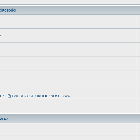
WÓRCZOŚCI
e.
CKI
,
TWÓRCZOŚĆ OKOLICZNOŚCIOWA
UALNA