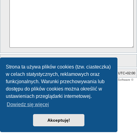
Strona ta używa plików cookies (tzw. ciasteczka)
Strona główna
Strefa czasowa
UTC+02:00
w celach statystycznych, reklamowych oraz
Style developer by
support forum tricolor
,
Technologię dostarcza
phpBB
® Forum Software ©
funkcjonalnych. Warunki przechowywania lub
phpBB Limited
Polski pakiet językowy dostarcza
phpBB.pl
dostępu do plików cookies można określić w
ustawieniach przeglądarki internetowej.
Dowiedz się więcej
Akceptuję!