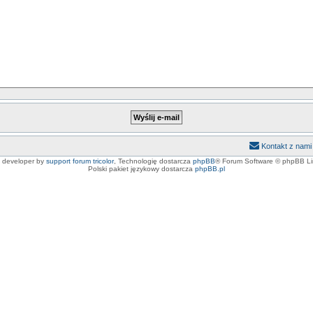
Kontakt z nami
e developer by
support forum tricolor
,
Technologię dostarcza
phpBB
® Forum Software © phpBB Li
Polski pakiet językowy dostarcza
phpBB.pl