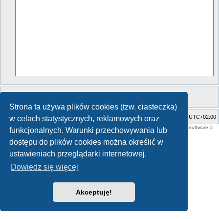
Strona ta używa plików cookies (tzw. ciasteczka)
Strona główna
Strefa czasowa
UTC+02:00
w celach statystycznych, reklamowych oraz
Style developer by
support forum tricolor
,
Technologię dostarcza
phpBB
® Forum Software ©
funkcjonalnych. Warunki przechowywania lub
phpBB Limited
Polski pakiet językowy dostarcza
phpBB.pl
dostępu do plików cookies można określić w
ustawieniach przeglądarki internetowej.
Dowiedz się więcej
Akceptuję!