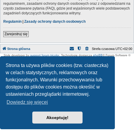
regulaminem, zasadami ochrony danych osobowych oraz z odpowiedziami na
często zadawane pytania (FAQ), gdzie jest wyjaśnionych wiele podstawowych
zagadnień dotyczących funkcjonowania witryny.
Regulamin
|
Zasady ochrony danych osobowych
Zarejestruj się
Strona główna
Strefa czasowa
UTC+02:00
Style developer by
support forum tricolor
,
Technologię dostarcza
phpBB
® Forum Software ©
phpBB Limited
Polski pakiet językowy dostarcza
phpBB.pl
Strona ta używa plików cookies (tzw. ciasteczka)
w celach statystycznych, reklamowych oraz
funkcjonalnych. Warunki przechowywania lub
dostępu do plików cookies można określić w
ustawieniach przeglądarki internetowej.
Dowiedz się więcej
Akceptuję!