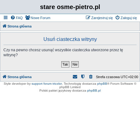
stare osme-pietro.pl
FAQ
Nowe Forum
Zarejestruj się
Zaloguj się
Strona główna
Usuń ciasteczka witryny
Czy na pewno chcesz usunąć wszystkie ciasteczka utworzone przez tę
witrynę?
Strona główna
Strefa czasowa
UTC+02:00
Style developer by
support forum tricolor
,
Technologię dostarcza
phpBB
® Forum Software ©
phpBB Limited
Polski pakiet językowy dostarcza
phpBB.pl