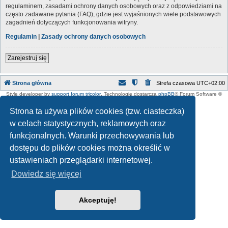
regulaminem, zasadami ochrony danych osobowych oraz z odpowiedziami na
często zadawane pytania (FAQ), gdzie jest wyjaśnionych wiele podstawowych
zagadnień dotyczących funkcjonowania witryny.
Regulamin
|
Zasady ochrony danych osobowych
Zarejestruj się
Strona główna
Strefa czasowa
UTC+02:00
Style developer by
support forum tricolor
,
Technologię dostarcza
phpBB
® Forum Software ©
phpBB Limited
Polski pakiet językowy dostarcza
phpBB.pl
Strona ta używa plików cookies (tzw. ciasteczka)
w celach statystycznych, reklamowych oraz
funkcjonalnych. Warunki przechowywania lub
dostępu do plików cookies można określić w
ustawieniach przeglądarki internetowej.
Dowiedz się więcej
Akceptuję!