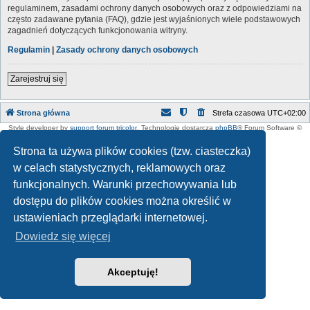
regulaminem, zasadami ochrony danych osobowych oraz z odpowiedziami na
często zadawane pytania (FAQ), gdzie jest wyjaśnionych wiele podstawowych
zagadnień dotyczących funkcjonowania witryny.
Regulamin
|
Zasady ochrony danych osobowych
Zarejestruj się
Strona główna
Strefa czasowa
UTC+02:00
Style developer by
support forum tricolor
,
Technologię dostarcza
phpBB
® Forum Software ©
phpBB Limited
Polski pakiet językowy dostarcza
phpBB.pl
Strona ta używa plików cookies (tzw. ciasteczka)
w celach statystycznych, reklamowych oraz
funkcjonalnych. Warunki przechowywania lub
dostępu do plików cookies można określić w
ustawieniach przeglądarki internetowej.
Dowiedz się więcej
Akceptuję!