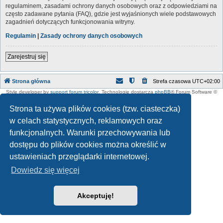
regulaminem, zasadami ochrony danych osobowych oraz z odpowiedziami na
często zadawane pytania (FAQ), gdzie jest wyjaśnionych wiele podstawowych
zagadnień dotyczących funkcjonowania witryny.
Regulamin
|
Zasady ochrony danych osobowych
Zarejestruj się
Strona główna
Strefa czasowa
UTC+02:00
Style developer by
support forum tricolor
,
Technologię dostarcza
phpBB
® Forum Software ©
phpBB Limited
Polski pakiet językowy dostarcza
phpBB.pl
Strona ta używa plików cookies (tzw. ciasteczka)
w celach statystycznych, reklamowych oraz
funkcjonalnych. Warunki przechowywania lub
dostępu do plików cookies można określić w
ustawieniach przeglądarki internetowej.
Dowiedz się więcej
Akceptuję!