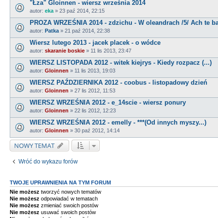
"Łza" Gloinnen - wiersz września 2014
autor:
eka
» 23 paź 2014, 22:15
PROZA WRZEŚNIA 2014 - zdzichu - W oleandrach /5/ Ach te b
autor:
Patka
» 21 paź 2014, 22:38
Wiersz lutego 2013 - jacek placek - o wódce
autor:
skaranie boskie
» 11 lis 2013, 23:47
WIERSZ LISTOPADA 2012 - witek kiejrys - Kiedy rozpacz (...)
autor:
Gloinnen
» 11 lis 2013, 19:03
WIERSZ PAŹDZIERNIKA 2012 - coobus - listopadowy dzień
autor:
Gloinnen
» 27 lis 2012, 11:53
WIERSZ WRZEŚNIA 2012 - e_14scie - wiersz ponury
autor:
Gloinnen
» 22 lis 2012, 12:23
WIERSZ WRZEŚNIA 2012 - emelly - ***(Od innych myszy...)
autor:
Gloinnen
» 30 paź 2012, 14:14
NOWY TEMAT
Wróć do wykazu forów
TWOJE UPRAWNIENIA NA TYM FORUM
Nie możesz
tworzyć nowych tematów
Nie możesz
odpowiadać w tematach
Nie możesz
zmieniać swoich postów
Nie możesz
usuwać swoich postów