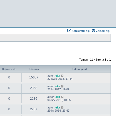
Zarejestruj się
Zaloguj się
Tematy: 11 • Strona
1
z
1
Odpowiedzi
Odsłony
Ostatni post
autor:
eka
0
15657
27 kwie 2018, 17:44
autor:
eka
0
2368
21 lis 2017, 19:09
autor:
eka
0
2186
06 sty 2015, 18:55
autor:
eka
0
2237
29 lis 2014, 23:47