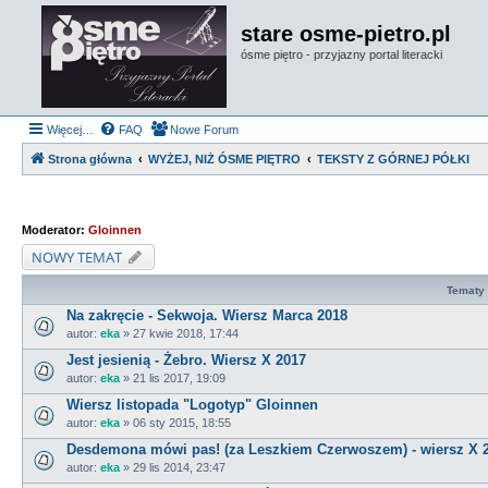
stare osme-pietro.pl
ósme piętro - przyjazny portal literacki
Więcej…
FAQ
Nowe Forum
Strona główna
WYŻEJ, NIŻ ÓSME PIĘTRO
TEKSTY Z GÓRNEJ PÓŁKI
Moderator:
Gloinnen
NOWY TEMAT
Tematy
Na zakręcie - Sekwoja. Wiersz Marca 2018
autor:
eka
» 27 kwie 2018, 17:44
Jest jesienią - Żebro. Wiersz X 2017
autor:
eka
» 21 lis 2017, 19:09
Wiersz listopada "Logotyp" Gloinnen
autor:
eka
» 06 sty 2015, 18:55
Desdemona mówi pas! (za Leszkiem Czerwoszem) - wiersz X 
autor:
eka
» 29 lis 2014, 23:47