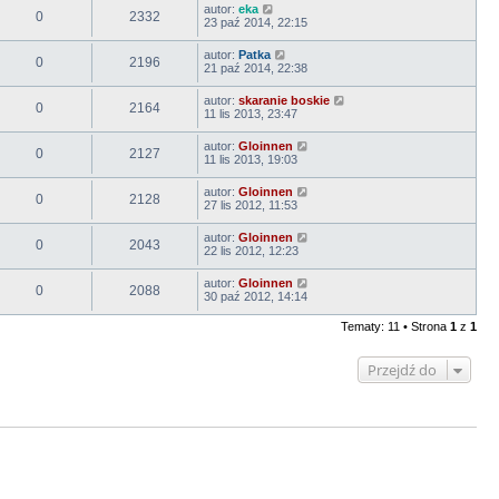
autor:
eka
0
2332
23 paź 2014, 22:15
autor:
Patka
0
2196
21 paź 2014, 22:38
autor:
skaranie boskie
0
2164
11 lis 2013, 23:47
autor:
Gloinnen
0
2127
11 lis 2013, 19:03
autor:
Gloinnen
0
2128
27 lis 2012, 11:53
autor:
Gloinnen
0
2043
22 lis 2012, 12:23
autor:
Gloinnen
0
2088
30 paź 2012, 14:14
Tematy: 11 • Strona
1
z
1
Przejdź do