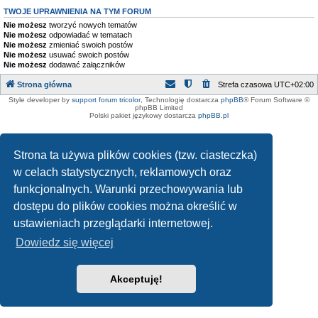
TWOJE UPRAWNIENIA NA TYM FORUM
Nie możesz
tworzyć nowych tematów
Nie możesz
odpowiadać w tematach
Nie możesz
zmieniać swoich postów
Nie możesz
usuwać swoich postów
Nie możesz
dodawać załączników
Strona główna
Strefa czasowa
UTC+02:00
Style developer by
support forum tricolor
,
Technologię dostarcza
phpBB
® Forum Software ©
phpBB Limited
Polski pakiet językowy dostarcza
phpBB.pl
Strona ta używa plików cookies (tzw. ciasteczka)
w celach statystycznych, reklamowych oraz
funkcjonalnych. Warunki przechowywania lub
dostępu do plików cookies można określić w
ustawieniach przeglądarki internetowej.
Dowiedz się więcej
Akceptuję!