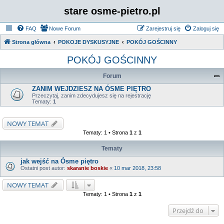
stare osme-pietro.pl
FAQ
Nowe Forum
Zarejestruj się
Zaloguj się
Strona główna
POKOJE DYSKUSYJNE
POKÓJ GOŚCINNY
POKÓJ GOŚCINNY
Forum
ZANIM WEJDZIESZ NA ÓSME PIĘTRO
Przeczytaj, zanim zdecydujesz się na rejestrację
Tematy:
1
NOWY TEMAT
Tematy: 1 • Strona
1
z
1
Tematy
jak wejść na Ósme piętro
Ostatni post autor:
skaranie boskie
«
10 mar 2018, 23:58
NOWY TEMAT
Tematy: 1 • Strona
1
z
1
Przejdź do